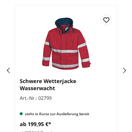
Schwere Wetterjacke
T
Wasserwacht
D
Art.-Nr.: 02799
Ar
steht in Kürze zur Auslieferung bereit
ab 199,95 €*
a