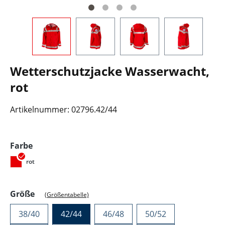
Wetterschutzjacke Wasserwacht,
rot
Artikelnummer:
02796.42/44
auswählen
Farbe
rot
auswählen
Größe
(Größentabelle)
38/40
42/44
46/48
50/52