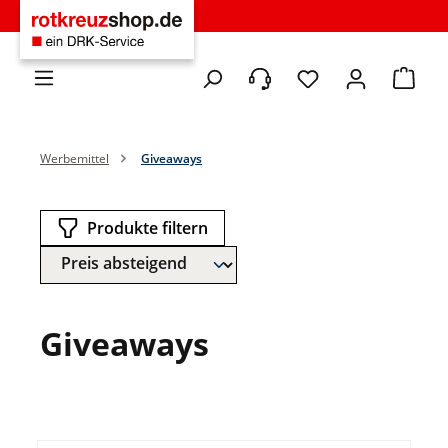
Zum Hauptinhalt springen
Du hast 0 Produkte 
Warenko
Werbemittel
Giveaways
Produkte filtern
Giveaways