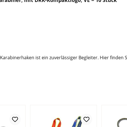
arabiner, mit DRK-Kompaktlogo, VE = 10 Stück
binerhaken ist ein zuverlässiger Begleiter. Hier finden Sc