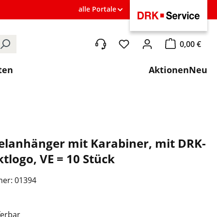
alle Portale
0,00 €
Du hast 0 Produkte auf de
Warenkorb ent
ten
Aktionen
Neu
elanhänger mit Karabiner, mit DRK-
logo, VE = 10 Stück
mer:
01394
ferbar