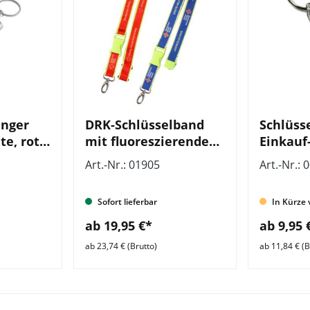
änger
DRK-Schlüsselband
Schlüss
e, rot,
mit fluoreszierendem
Einkauf
Druck, VE = 10 Stück
Material
Art.-Nr.: 01905
Art.-Nr.: 
10 Stüc
Sofort lieferbar
In Kürze 
ab 19,95 €*
ab 9,95 
ab 23,74 € (Brutto)
ab 11,84 € (B