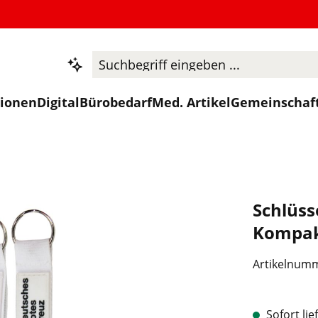
tionen
Digital
Bürobedarf
Med. Artikel
Gemeinschaf
Schlüss
Kompakt
Artikelnum
Sofort lie