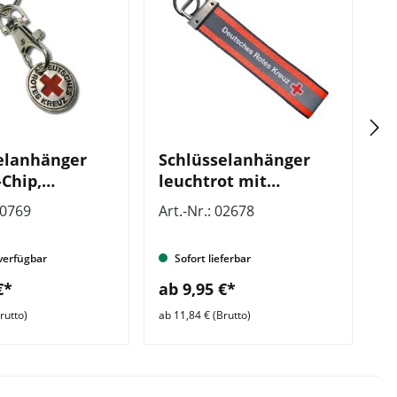
elanhänger
Schlüsselanhänger
D
-Chip,
leuchtrot mit
k
: Metall, VE =
Reflexstreifen, VE = 10
S
00769
Art.-Nr.: 02678
Ar
k
Stück
verfügbar
Sofort lieferbar
€*
ab 9,95 €*
a
rutto)
ab 11,84 € (Brutto)
ab 