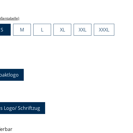
ählen
ößentabelle)
S
M
L
XL
XXL
XXXL
hlen
aktlogo
auswählen
s Logo/ Schriftzug
ferbar