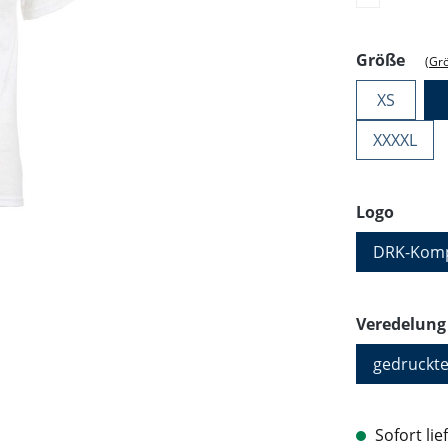
ausw
Größe
(Gr
XS
XXXXL
auswä
Logo
DRK-Komp
Veredelung
gedruckte
Sofort lie