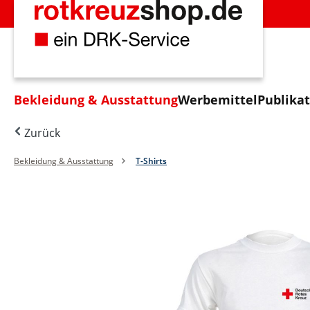
m Hauptinhalt springen
Zur Suche springen
Zur Hauptnavigation springen
Bekleidung & Ausstattung
Werbemittel
Publika
Zurück
Bekleidung & Ausstattung
T-Shirts
Bildergalerie überspringen