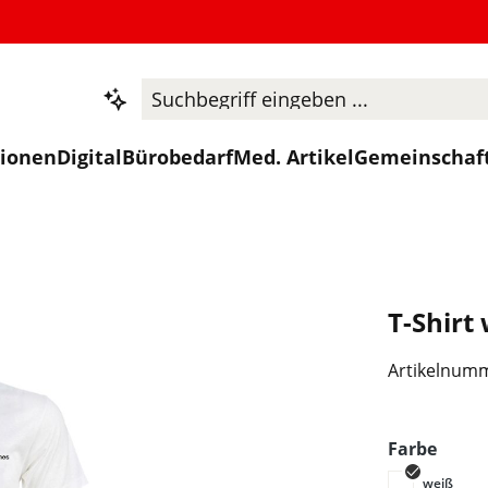
tionen
Digital
Bürobedarf
Med. Artikel
Gemeinschaf
T-Shirt
Artikelnum
ausw
Farbe
weiß