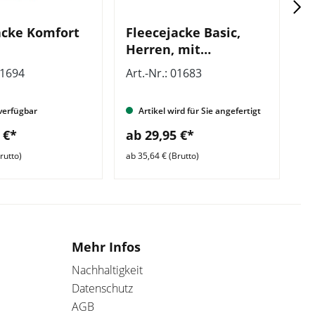
acke Komfort
Fleecejacke Basic,
S
Herren, mit
r
Zusatzzeile vorn
v
01694
Art.-Nr.: 01683
Ar
verfügbar
Artikel wird für Sie angefertigt
 €*
ab 29,95 €*
a
rutto)
ab 35,64 € (Brutto)
ab 
Mehr Infos
Nachhaltigkeit
Datenschutz
AGB