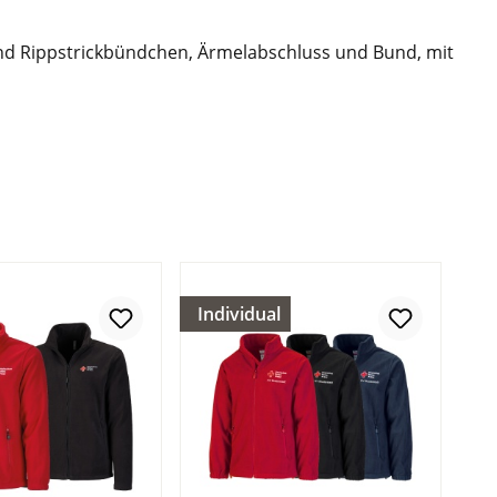
 und Rippstrickbündchen, Ärmelabschluss und Bund, mit
Individual
In