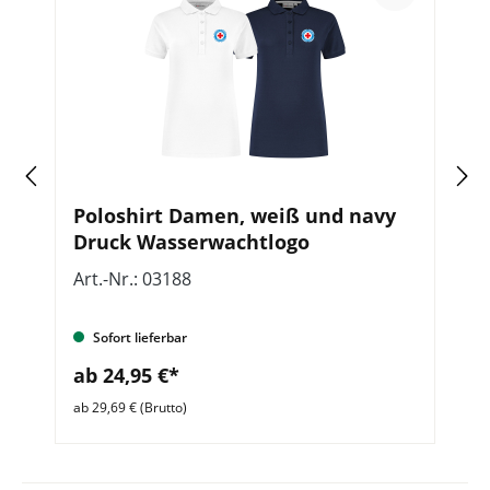
Poloshirt Damen, weiß und navy
S
Druck Wasserwachtlogo
W
Art.-Nr.: 03188
Ar
Sofort lieferbar
ab 24,95 €*
a
ab 29,69 € (Brutto)
ab 