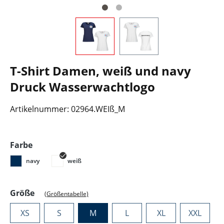
T-Shirt Damen, weiß und navy
Druck Wasserwachtlogo
Artikelnummer:
02964.WEIß_M
auswählen
Farbe
navy
weiß
auswählen
Größe
(Größentabelle)
XS
S
M
L
XL
XXL