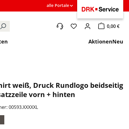
alle Portale
0,00 €
Du hast 0 Produkte auf de
Warenkorb ent
ten
Aktionen
Neu
irt weiß, Druck Rundlogo beidseitig
atzzeile vorn + hinten
mer:
00593.XXXXXL