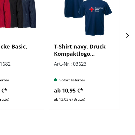
cke Basic,
T-Shirt navy, Druck
S
Kompaktlogo
D
beidseitig
01682
Art.-Nr.: 03623
Ar
ferbar
Sofort lieferbar
 €*
ab 10,95 €*
a
rutto)
ab 13,03 € (Brutto)
ab 