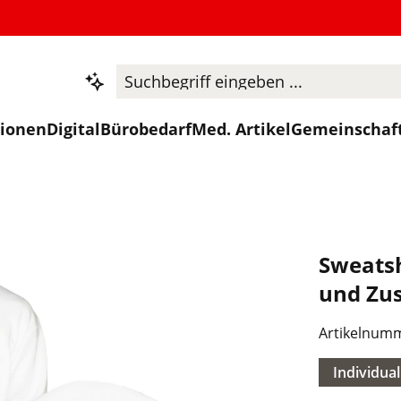
tionen
Digital
Bürobedarf
Med. Artikel
Gemeinschaf
Sweatsh
und Zus
Artikelnum
Individual