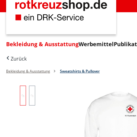
m Hauptinhalt springen
Zur Suche springen
Zur Hauptnavigation springen
Bekleidung & Ausstattung
Werbemittel
Publika
Zurück
Bekleidung & Ausstattung
Sweatshirts & Pullover
Bildergalerie überspringen