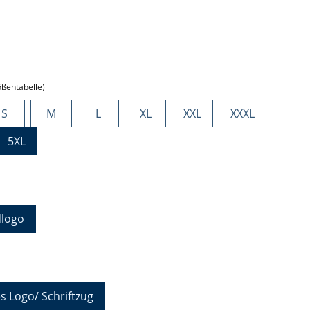
ählen
ählen
ößentabelle)
S
M
L
XL
XXL
XXXL
5XL
hlen
logo
auswählen
s Logo/ Schriftzug