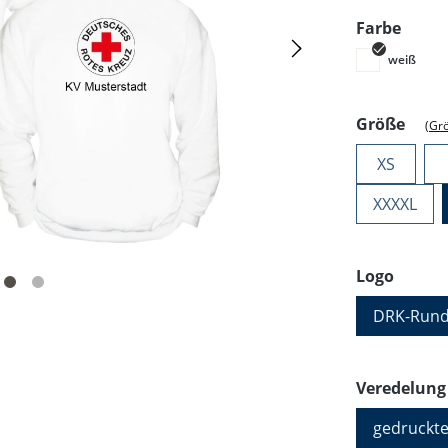
ausw
Farbe
weiß
ausw
Größe
(Gr
XS
XXXXL
auswä
Logo
DRK-Rund
Veredelung
gedruckte