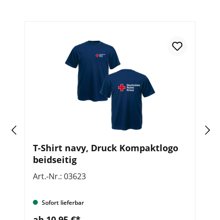
T-Shirt navy, Druck Kompaktlogo
S
beidseitig
K
Art.-Nr.: 03623
Ar
Sofort lieferbar
ab 10,95 €*
a