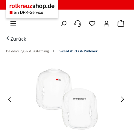
Zum Hauptinhalt springen
Du hast 0 Produkte 
Warenko
Zurück
Bekleidung & Ausstattung
Sweatshirts & Pullover
Bildergalerie überspringen