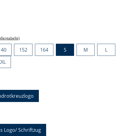
ählen
ählen
ößentabelle)
140
152
164
S
M
L
XXL
hlen
ndrotkreuzlogo
auswählen
s Logo/ Schriftzug