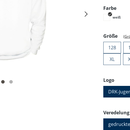
ausw
Farbe
weiß
ausw
Größe
(Gr
128
XL
auswä
Logo
DRK-Juge
Veredelung
gedruckte