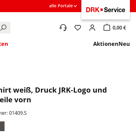
alle Portale
0,00 €
Du hast 0 Produkte auf de
Warenkorb ent
ten
Aktionen
Neu
irt weiß, Druck JRK-Logo und
eile vorn
mer:
01409.S