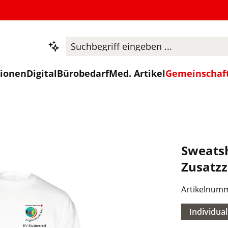
tionen
Digital
Bürobedarf
Med. Artikel
Gemeinschaf
Sweatsh
Zusatzz
Artikelnum
Individual