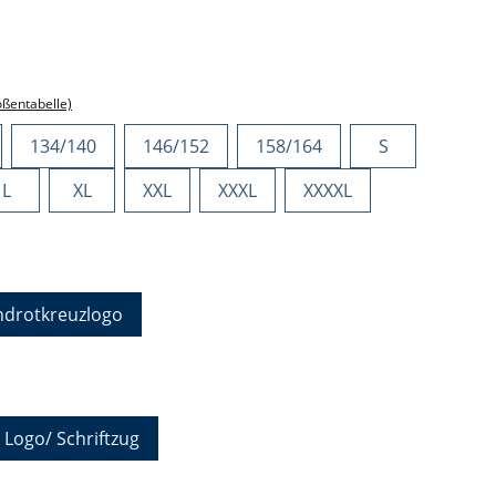
ählen
ößentabelle)
134/140
146/152
158/164
S
L
XL
XXL
XXXL
XXXXL
hlen
ndrotkreuzlogo
auswählen
 Logo/ Schriftzug