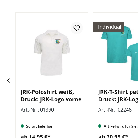
Individual
JRK-Poloshirt weiß,
JRK-T-Shirt pet
Druck: JRK-Logo vorne
Druck: JRK-Lo
d
und Zusatzzei
Art.-Nr.: 01390
Art.-Nr.: 02246
und hinten
gt
Sofort lieferbar
Artikel wird für Sie
ab 14,95 €*
ab 20,95 €*