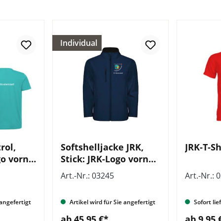
Individual
rol,
Softshelljacke JRK,
JRK-T-Sh
go vorne
Stick: JRK-Logo vorne
le vorn
mit Zusatzzeile vorne
Art.-Nr.: 03245
Art.-Nr.: 
 angefertigt
Artikel wird für Sie angefertigt
Sofort lie
ab 45,95 €*
ab 9,95 