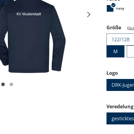
navy
ausw
Größe
(Gr
122/128
M
auswä
Logo
DRK-Juge
Veredelung
gesticktes