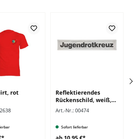
In
irt, rot
Reflektierendes
JR
Rückenschild, weiß,
D
Jugendrotkreuz
u
02638
Art.-Nr.: 00474
Ar
ferbar
Sofort lieferbar
€*
ab 10,95 €*
a