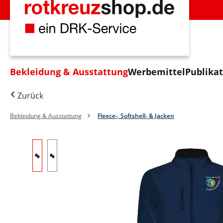
m Hauptinhalt springen
Zur Suche springen
Zur Hauptnavigation springen
Bekleidung & Ausstattung
Werbemittel
Publika
Zurück
Bekleidung & Ausstattung
Fleece-, Softshell- & Jacken
Bildergalerie überspringen