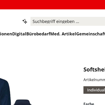
tionen
Digital
Bürobedarf
Med. Artikel
Gemeinschaf
Softshe
Artikelnum
Individual
ausw
Farbe