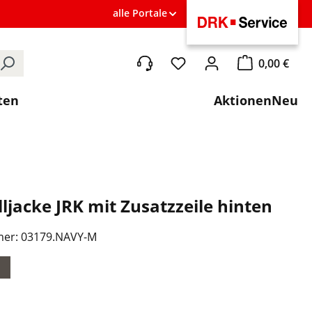
alle Portale
0,00 €
Du hast 0 Produkte auf de
Warenkorb ent
ten
Aktionen
Neu
lljacke JRK mit Zusatzzeile hinten
mer:
03179.NAVY-M
ählen