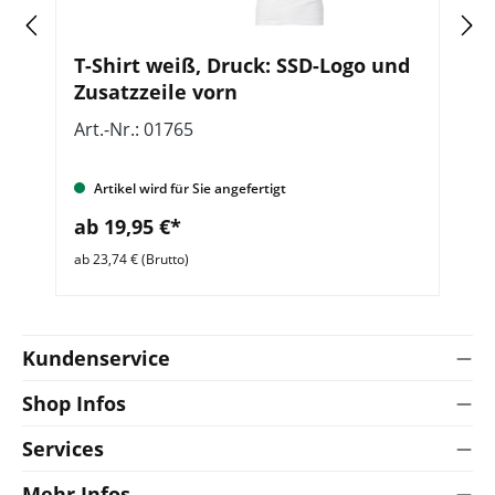
o
T-Shirt weiß, Druck: SSD-Logo und
J
Zusatzzeile vorn
K
Art.-Nr.: 01765
Ar
Artikel wird für Sie angefertigt
ab 19,95 €*
a
ab 23,74 € (Brutto)
ab 
Kundenservice
Shop Infos
Services
Mehr Infos