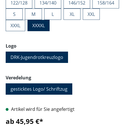
122/128
134/140
146/152
158/164
S
M
L
XL
XXL
XXXL
XXXXL
auswählen
Logo
DRK-Jugendrotkreuzlogo
auswählen
Veredelung
gesticktes Logo/ Schriftzug
Artikel wird für Sie angefertigt
ab 45,95 €*