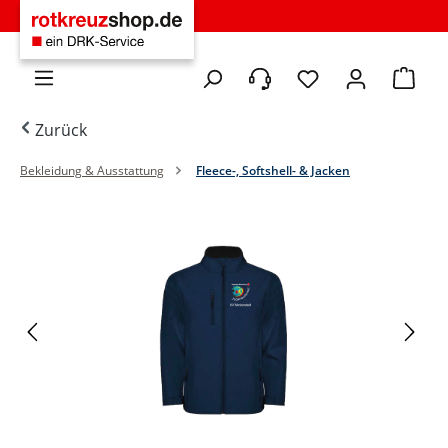
Zum Hauptinhalt springen
Du hast 0 Produkte 
Warenko
Zurück
Bekleidung & Ausstattung
Fleece-, Softshell- & Jacken
Bildergalerie überspringen