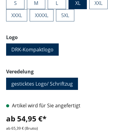
S
M
L
XL
XXL
XXXL
XXXXL
5XL
auswählen
Logo
DRK-Kompaktlogo
auswählen
Veredelung
gesticktes Logo/ Schriftzug
Artikel wird für Sie angefertigt
ab 54,95 €*
ab 65,39 € (Brutto)