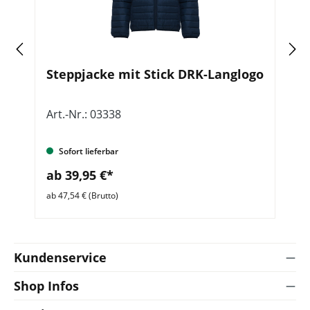
Steppjacke mit Stick DRK-Langlogo
F
Art.-Nr.: 03338
Ar
Sofort lieferbar
ab 39,95 €*
a
ab 47,54 € (Brutto)
ab 
Kundenservice
Shop Infos