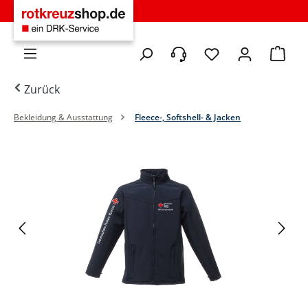
Zum Hauptinhalt springen
Du hast 0 Produkte 
Warenko
Zurück
Bekleidung & Ausstattung
Fleece-, Softshell- & Jacken
Bildergalerie überspringen