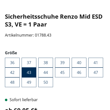
Sicherheitsschuhe Renzo Mid ESD
S3, VE = 1 Paar
Artikelnummer:
01788.43
auswählen
Größe
36
37
38
39
40
41
42
43
44
45
46
47
48
49
50
Sofort lieferbar