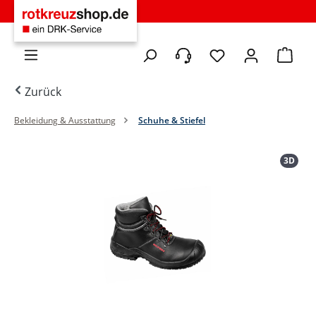
Zum Hauptinhalt springen
Du hast 0 Produkte 
Warenko
Zurück
Bekleidung & Ausstattung
Schuhe & Stiefel
Bildergalerie überspringen
3D