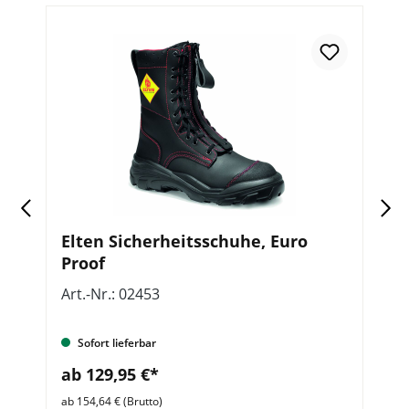
 =
Elten Sicherheitsschuhe, Euro
E
Proof
P
K
Art.-Nr.: 02453
Ar
Sofort lieferbar
ab 129,95 €*
a
ab 154,64 € (Brutto)
ab 