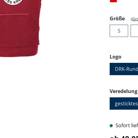
ausw
Größe
(Gr
S
auswä
Logo
DRK-Rund
Veredelung
gesticktes
Sofort lie