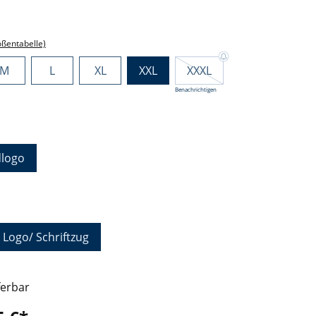
ählen
ößentabelle)
M
L
XL
XXL
XXXL
Benachrichtigen
hlen
logo
auswählen
 Logo/ Schriftzug
ferbar