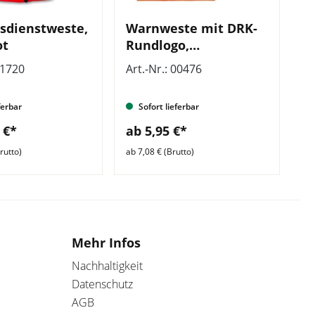
sdienstweste,
Warnweste mit DRK-
ot
Rundlogo,
leuchtorange, nach
01720
Art.-Nr.: 00476
ISO 20471
ferbar
Sofort lieferbar
 €*
ab 5,95 €*
rutto)
ab 7,08 € (Brutto)
Mehr Infos
Nachhaltigkeit
Datenschutz
AGB