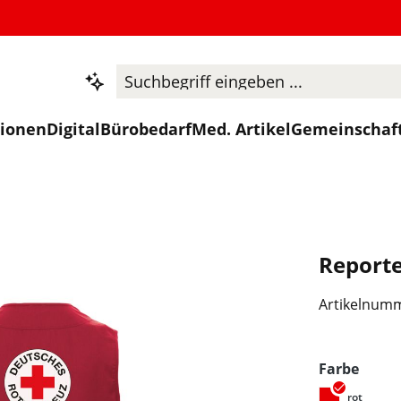
tionen
Digital
Bürobedarf
Med. Artikel
Gemeinschaf
Reporte
Artikelnum
ausw
Farbe
rot