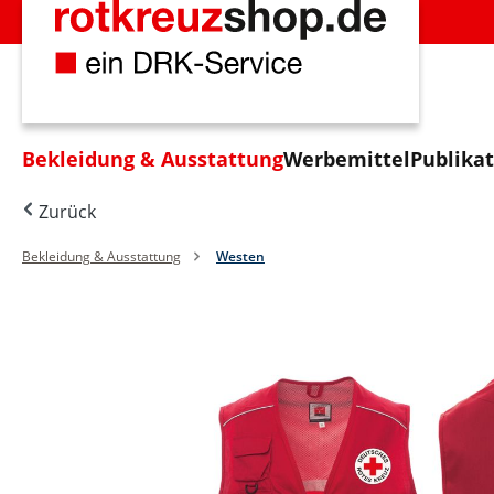
m Hauptinhalt springen
Zur Suche springen
Zur Hauptnavigation springen
Bekleidung & Ausstattung
Werbemittel
Publika
Zurück
Bekleidung & Ausstattung
Westen
Bildergalerie überspringen