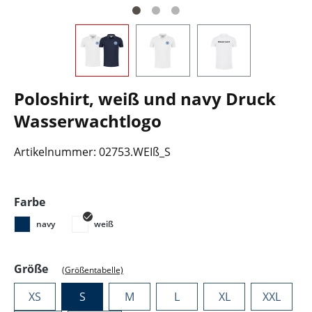
Poloshirt, weiß und navy Druck
Wasserwachtlogo
Artikelnummer:
02753.WEIß_S
auswählen
Farbe
navy
weiß
auswählen
Größe
(Größentabelle)
XS
S
M
L
XL
XXL