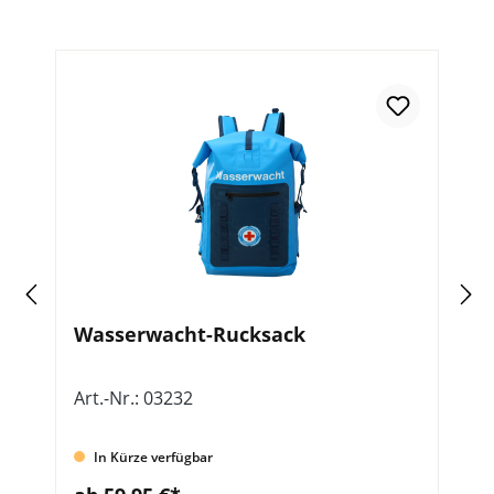
Wasserwacht-Rucksack
F
W
Art.-Nr.: 03232
Ar
In Kürze verfügbar