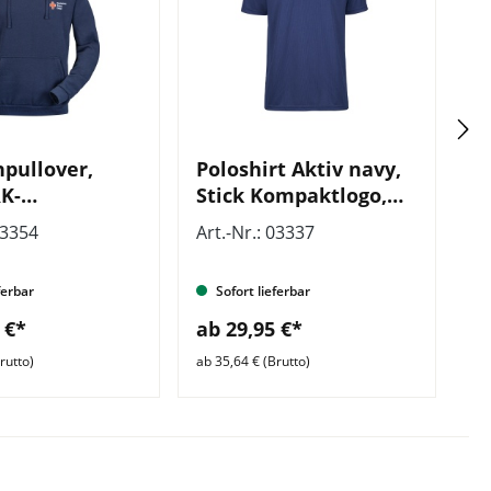
pullover,
Poloshirt Aktiv navy,
T
RK-
Stick Kompaktlogo,
K
tlogo
aus recyceltem
b
03354
Art.-Nr.: 03337
Ar
Polyester
ferbar
Sofort lieferbar
 €*
ab 29,95 €*
a
rutto)
ab 35,64 € (Brutto)
ab 