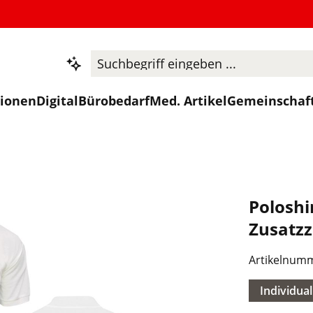
tionen
Digital
Bürobedarf
Med. Artikel
Gemeinschaf
Poloshi
Zusatzz
Artikelnum
Individual