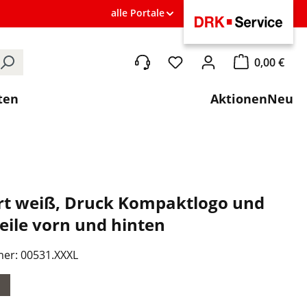
alle Portale
0,00 €
Du hast 0 Produkte auf de
Warenkorb ent
ten
Aktionen
Neu
rt weiß, Druck Kompaktlogo und
eile vorn und hinten
mer:
00531.XXXL