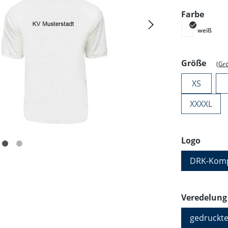
ausw
Farbe
weiß
ausw
Größe
(Gr
XS
XXXXL
auswä
Logo
DRK-Komp
Veredelung
gedruckte