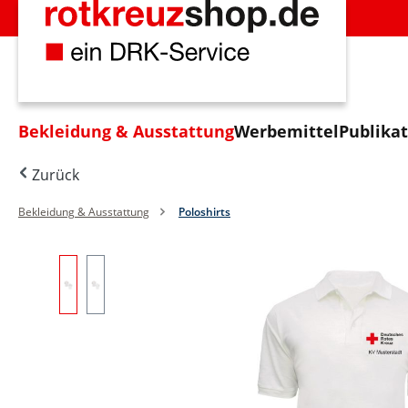
m Hauptinhalt springen
Zur Suche springen
Zur Hauptnavigation springen
Bekleidung & Ausstattung
Werbemittel
Publika
Zurück
Bekleidung & Ausstattung
Poloshirts
Bildergalerie überspringen