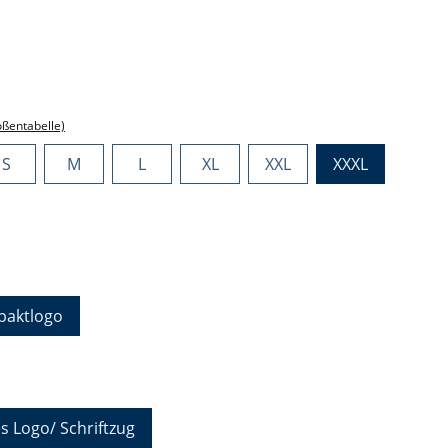
ählen
ählen
ößentabelle)
S
M
L
XL
XXL
XXXL
hlen
aktlogo
auswählen
s Logo/ Schriftzug