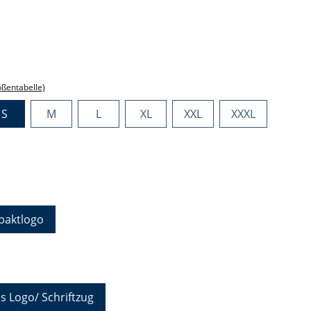
ählen
ählen
ößentabelle)
S
M
L
XL
XXL
XXXL
hlen
aktlogo
auswählen
s Logo/ Schriftzug