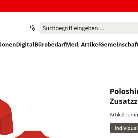
tionen
Digital
Bürobedarf
Med. Artikel
Gemeinschaf
Poloshi
Zusatzz
Artikelnum
Individual