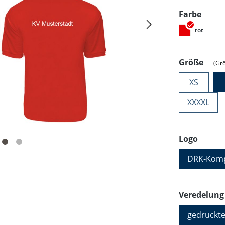
ausw
Farbe
rot
ausw
Größe
(Gr
XS
XXXXL
auswä
Logo
DRK-Komp
Veredelung
gedruckte