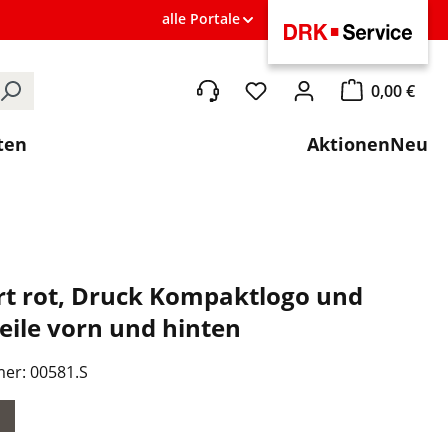
alle Portale
0,00 €
Du hast 0 Produkte auf de
Warenkorb ent
ten
Aktionen
Neu
rt rot, Druck Kompaktlogo und
eile vorn und hinten
mer:
00581.S