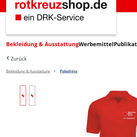
m Hauptinhalt springen
Zur Suche springen
Zur Hauptnavigation springen
Bekleidung & Ausstattung
Werbemittel
Publika
Zurück
Bekleidung & Ausstattung
Poloshirts
Bildergalerie überspringen