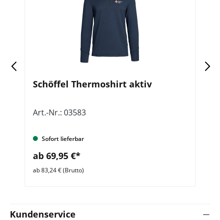
Schöffel Thermoshirt aktiv
W
Art.-Nr.: 03583
Ar
Sofort lieferbar
ab 69,95 €*
a
ab 83,24 € (Brutto)
ab 
Kundenservice