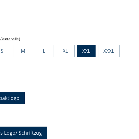
ählen
ählen
ößentabelle)
S
M
L
XL
XXL
XXXL
hlen
aktlogo
auswählen
s Logo/ Schriftzug