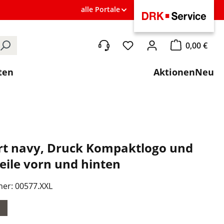
alle Portale
0,00 €
Du hast 0 Produkte auf de
Warenkorb ent
ten
Aktionen
Neu
rt navy, Druck Kompaktlogo und
eile vorn und hinten
mer:
00577.XXL