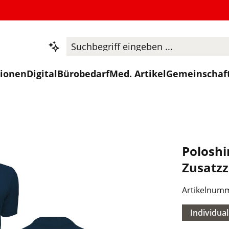
tionen
Digital
Bürobedarf
Med. Artikel
Gemeinschaf
Poloshi
Zusatzz
Artikelnum
Individual