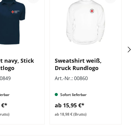
t navy, Stick
Sweatshirt weiß,
S
tlogo
Druck Rundlogo
D
00849
Art.-Nr.: 00860
Ar
ferbar
Sofort lieferbar
 €*
ab 15,95 €*
a
rutto)
ab 18,98 € (Brutto)
ab 