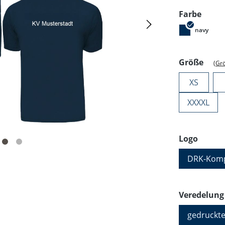
ausw
Farbe
navy
ausw
Größe
(Gr
XS
XXXXL
auswä
Logo
DRK-Komp
Veredelung
gedruckte