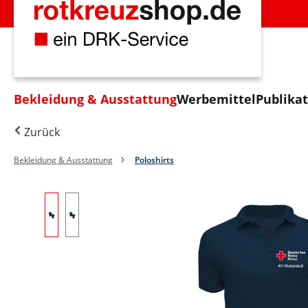
m Hauptinhalt springen
Zur Suche springen
Zur Hauptnavigation springen
Bekleidung & Ausstattung
Werbemittel
Publika
Zurück
Bekleidung & Ausstattung
Poloshirts
Bildergalerie überspringen