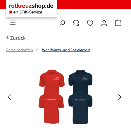
Zum Hauptinhalt springen
Du hast 0 Produkte 
Warenko
Zurück
Gemeinschaften
Wohlfahrts- und Sozialarbeit
Bildergalerie überspringen