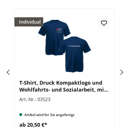
Individual
In
T-Shirt, Druck Kompaktlogo und
P
Wohlfahrts- und Sozialarbeit, mit
W
Zusatzzeile vorn und hinten
Z
Art.-Nr.: 03523
Ar
Artikel wird für Sie angefertigt
ab 20,50 €*
a