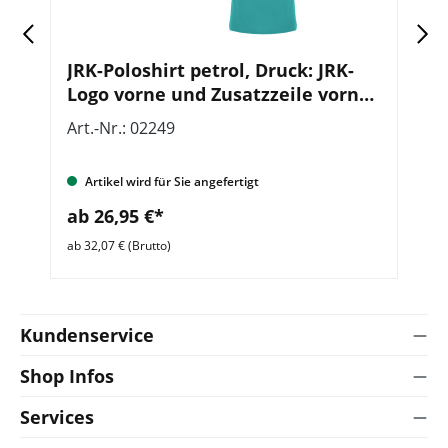
JRK-Poloshirt petrol, Druck: JRK-
J
Logo vorne und Zusatzzeile vorn
v
und hinten
Art.-Nr.: 02249
Ar
Artikel wird für Sie angefertigt
ab 26,95 €*
a
ab 32,07 € (Brutto)
ab 
Kundenservice
Shop Infos
Services