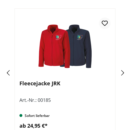
Fleecejacke JRK
JR
Art.-Nr.: 00185
Ar
Sofort lieferbar
ab 24,95 €*
a