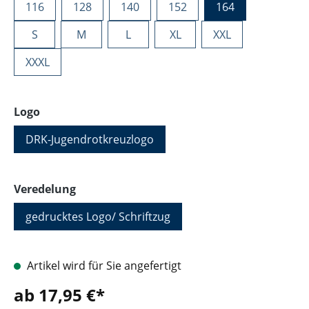
116
128
140
152
164
S
M
L
XL
XXL
XXXL
auswählen
Logo
DRK-Jugendrotkreuzlogo
auswählen
Veredelung
gedrucktes Logo/ Schriftzug
Artikel wird für Sie angefertigt
ab 17,95 €*