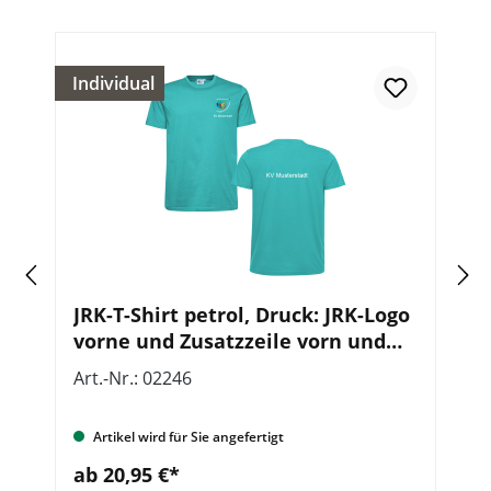
Individual
o
JRK-T-Shirt petrol, Druck: JRK-Logo
J
vorne und Zusatzzeile vorn und
D
hinten
Art.-Nr.: 02246
Ar
Artikel wird für Sie angefertigt
ab 20,95 €*
a