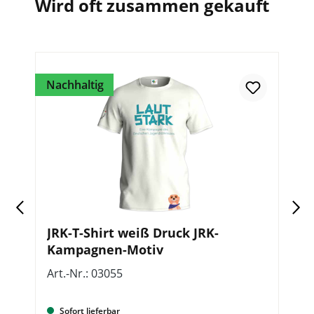
Wird oft zusammen gekauft
Nachhaltig
d
JRK-T-Shirt weiß Druck JRK-
J
Kampagnen-Motiv
L
Art.-Nr.: 03055
Ar
Sofort lieferbar