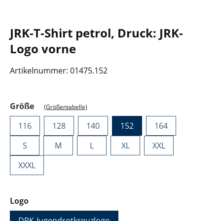
JRK-T-Shirt petrol, Druck: JRK-
Logo vorne
Artikelnummer:
01475.152
auswählen
Größe
(Größentabelle)
116
128
140
152
164
S
M
L
XL
XXL
XXXL
auswählen
Logo
DRK-Jugendrotkreuzlogo