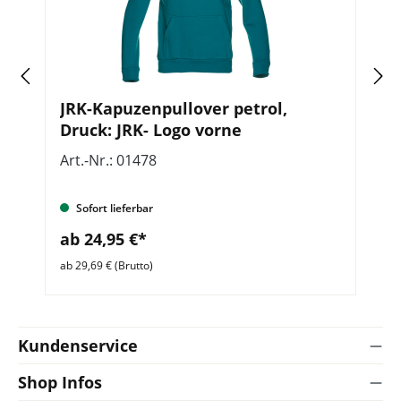
JRK-Kapuzenpullover petrol,
S
Druck: JRK- Logo vorne
u
Art.-Nr.: 01478
Ar
Sofort lieferbar
ab 24,95 €*
a
ab 29,69 € (Brutto)
ab 
Kundenservice
Shop Infos