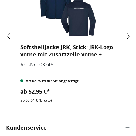
Softshelljacke JRK, Stick: JRK-Logo
J
vorne mit Zusatzzeile vorne +
L
hinten
Art.-Nr.: 03246
Ar
Artikel wird für Sie angefertigt
ab 52,95 €*
a
ab 63,01 € (Brutto)
ab 
Kundenservice