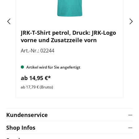
JRK-T-Shirt petrol, Druck: JRK-Logo
C
vorne und Zusatzzeile vorn
J
Art.-Nr.: 02244
Ar
Artikel wird für Sie angefertigt
ab 14,95 €*
a
ab 17,79 € (Brutto)
ab 
Kundenservice
Shop Infos