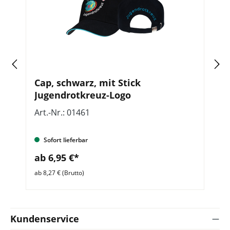
Cap, schwarz, mit Stick
J
Jugendrotkreuz-Logo
v
h
Art.-Nr.: 01461
Ar
Sofort lieferbar
ab 6,95 €*
a
ab 8,27 € (Brutto)
ab 
Kundenservice