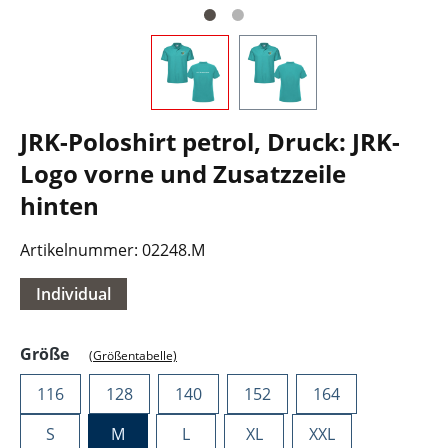
JRK-Poloshirt petrol, Druck: JRK-
Logo vorne und Zusatzzeile
hinten
Artikelnummer:
02248.M
Individual
auswählen
Größe
(Größentabelle)
116
128
140
152
164
S
M
L
XL
XXL