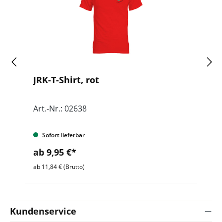
JRK-T-Shirt, rot
F
Art.-Nr.: 02638
Ar
Sofort lieferbar
ab 9,95 €*
a
ab 11,84 € (Brutto)
ab 
Kundenservice