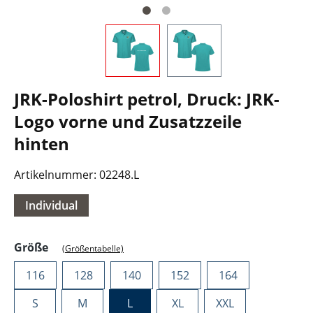
JRK-Poloshirt petrol, Druck: JRK-
Logo vorne und Zusatzzeile
hinten
Artikelnummer:
02248.L
Individual
auswählen
Größe
(Größentabelle)
116
128
140
152
164
S
M
L
XL
XXL