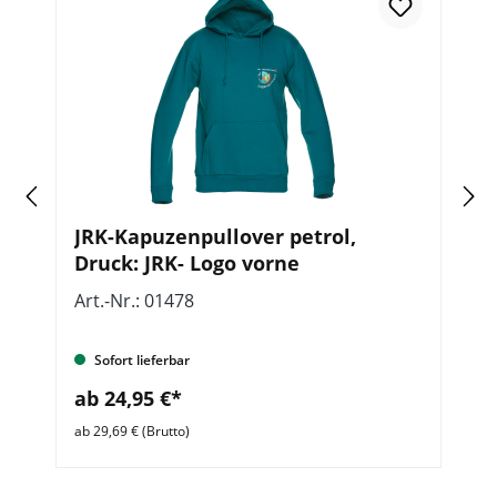
In
JRK-Kapuzenpullover petrol,
J
Druck: JRK- Logo vorne
v
Art.-Nr.: 01478
Ar
Sofort lieferbar
ab 24,95 €*
a
ab 29,69 € (Brutto)
ab 