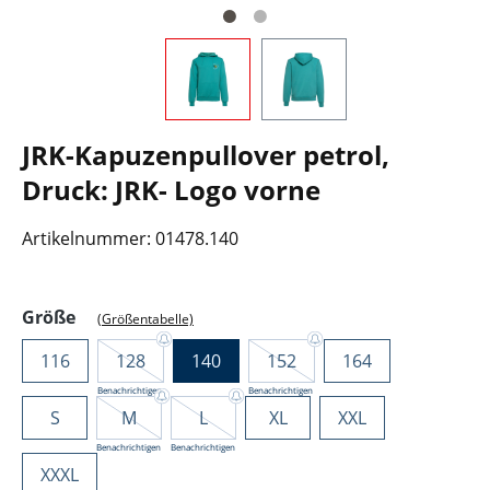
JRK-Kapuzenpullover petrol,
Druck: JRK- Logo vorne
Artikelnummer:
01478.140
auswählen
Größe
(Größentabelle)
116
128
140
152
164
Benachrichtigen
Benachrichtigen
S
M
L
XL
XXL
Benachrichtigen
Benachrichtigen
XXXL