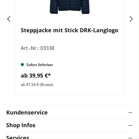
Steppjacke mit Stick DRK-Langlogo
S
Art.-Nr.: 03338
Ar
Sofort lieferbar
ab 39,95 €*
a
ab 47,54 € (Brutto)
ab 
Kundenservice
Shop Infos
Services