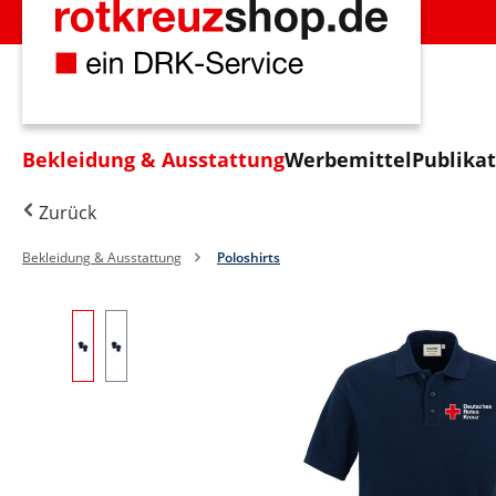
m Hauptinhalt springen
Zur Suche springen
Zur Hauptnavigation springen
Bekleidung & Ausstattung
Werbemittel
Publika
Zurück
Bekleidung & Ausstattung
Poloshirts
Bildergalerie überspringen