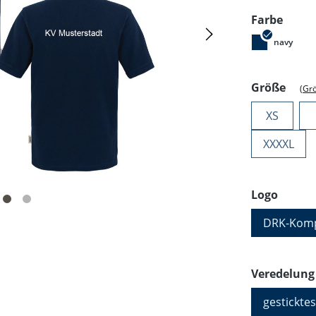
ausw
Farbe
navy
ausw
Größe
(Gr
XS
XXXXL
auswä
Logo
DRK-Komp
Veredelung
gesticktes