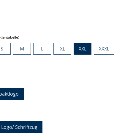
ählen
ählen
ößentabelle)
S
M
L
XL
XXL
XXXL
hlen
aktlogo
auswählen
 Logo/ Schriftzug