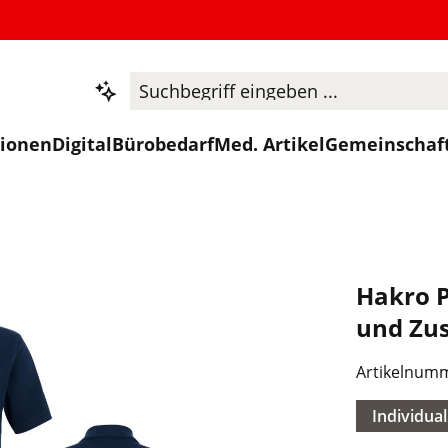
tionen
Digital
Bürobedarf
Med. Artikel
Gemeinschaf
Hakro P
und Zus
Artikelnum
Individual