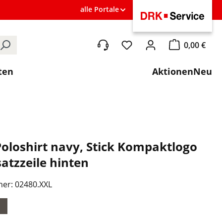
alle Portale
0,00 €
Du hast 0 Produkte auf de
Warenkorb ent
ten
Aktionen
Neu
oloshirt navy, Stick Kompaktlogo
atzzeile hinten
mer:
02480.XXL