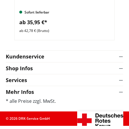
Sofort lieferbar
ab 35,95 €*
a
ab 42,78 € (Brutto)
ab 
Kundenservice
Shop Infos
Services
Mehr Infos
* alle Preise zzgl. MwSt.
© 2026 DRK-Service GmbH