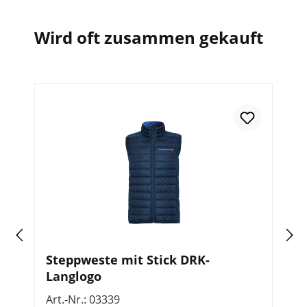
Wird oft zusammen gekauft
In
Steppweste mit Stick DRK-
F
Langlogo
Z
Art.-Nr.: 03339
Ar