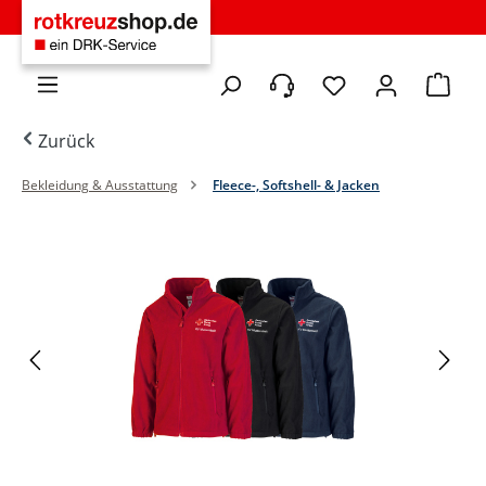
Zum Hauptinhalt springen
Du hast 0 Produkte 
Warenko
Zurück
Bekleidung & Ausstattung
Fleece-, Softshell- & Jacken
Bildergalerie überspringen