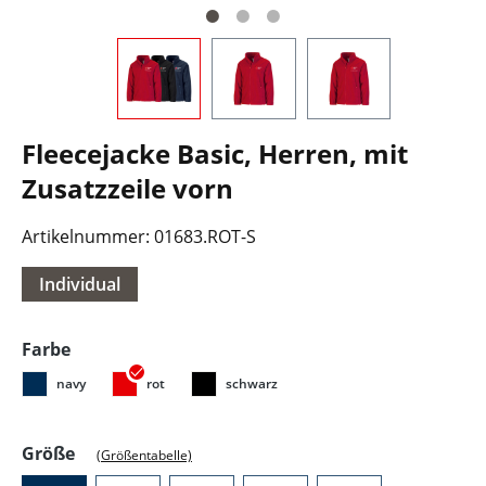
Fleecejacke Basic, Herren, mit
Zusatzzeile vorn
Artikelnummer:
01683.ROT-S
Individual
auswählen
Farbe
navy
rot
schwarz
auswählen
Größe
(Größentabelle)