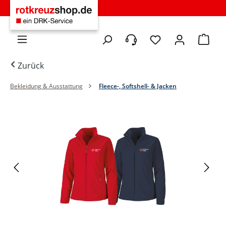
Zum Hauptinhalt springen
Du hast 0 Produkte 
Warenko
Zurück
Bekleidung & Ausstattung
Fleece-, Softshell- & Jacken
Bildergalerie überspringen