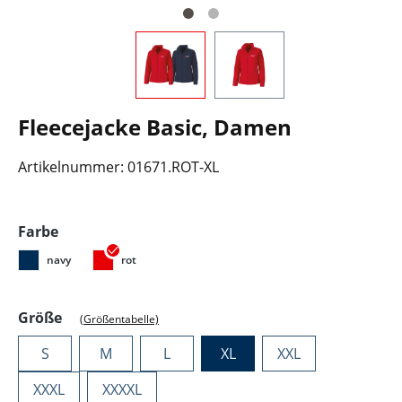
Fleecejacke Basic, Damen
Artikelnummer:
01671.ROT-XL
auswählen
Farbe
navy
rot
auswählen
Größe
(Größentabelle)
S
M
L
XL
XXL
XXXL
XXXXL