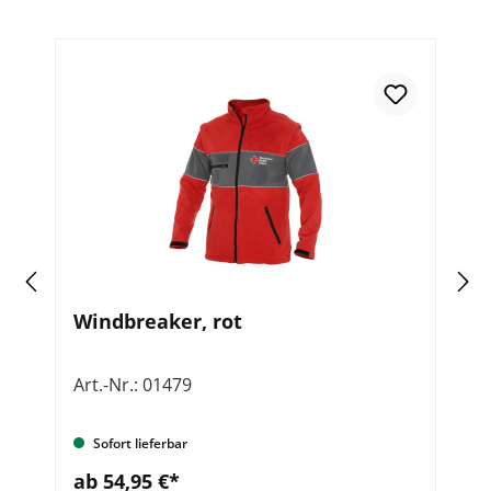
Windbreaker, rot
F
Art.-Nr.: 01479
Ar
Sofort lieferbar
ab 54,95 €*
a