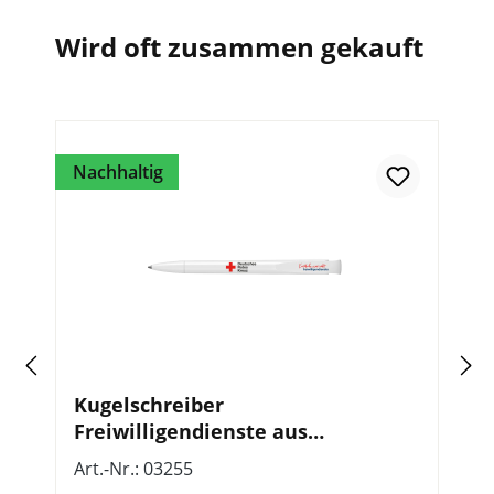
Wird oft zusammen gekauft
Nachhaltig
Na
Kugelschreiber
D
Freiwilligendienste aus
F
recyceltem Kunststoff, VE = 50
K
Art.-Nr.: 03255
Ar
Stück