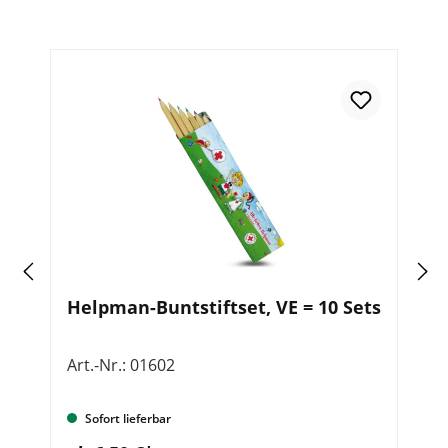
z
Helpman-Buntstiftset, VE = 10 Sets
„
g
V
Art.-Nr.: 01602
Ar
Sofort lieferbar