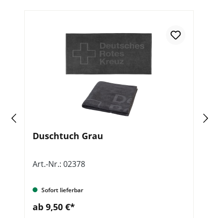
Duschtuch Grau
S
Art.-Nr.: 02378
Ar
Sofort lieferbar
ab 9,50 €*
a