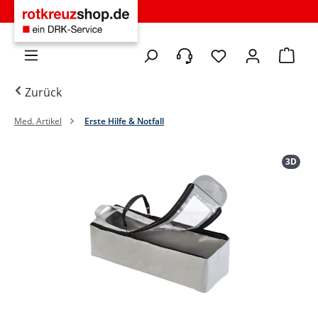
Zum Hauptinhalt springen
Du hast 0 Produkte 
Warenko
Zurück
Med. Artikel
Erste Hilfe & Notfall
Bildergalerie überspringen
3D