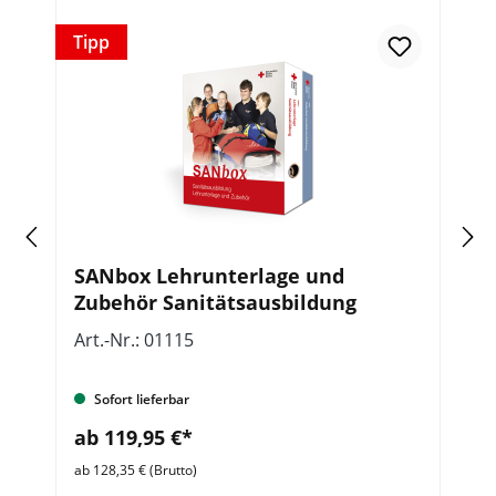
Tipp
Re
SANbox Lehrunterlage und
L
K,
Zubehör Sanitätsausbildung
S
Art.-Nr.: 01115
Ar
Sofort lieferbar
ab 119,95 €*
a
ab 128,35 € (Brutto)
ab 