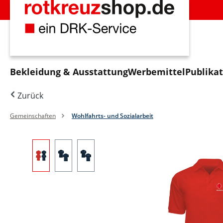
m Hauptinhalt springen
Zur Suche springen
Zur Hauptnavigation springen
Bekleidung & Ausstattung
Werbemittel
Publika
Zurück
Gemeinschaften
Wohlfahrts- und Sozialarbeit
Bildergalerie überspringen