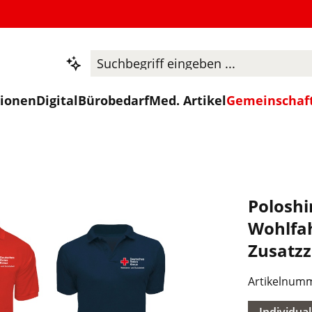
tionen
Digital
Bürobedarf
Med. Artikel
Gemeinschaf
Poloshi
Wohlfah
Zusatzz
Artikelnum