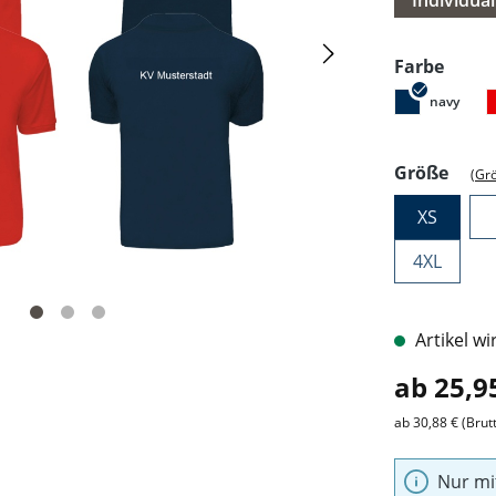
Individual
ausw
Farbe
navy
ausw
Größe
(Gr
XS
4XL
Artikel wi
ab 25,9
ab 30,88 € (Brut
Nur mi