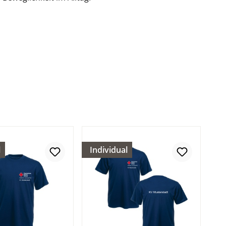
l
Individual