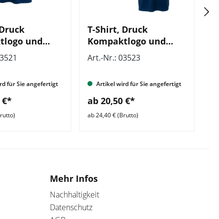
 Druck
T-Shirt, Druck
T
tlogo und
Kompaktlogo und
K
rts- und
Wohlfahrts- und
W
03521
Art.-Nr.: 03523
Ar
beit, mit
Sozialarbeit, mit
S
eile vorn
Zusatzzeile vorn und
rd für Sie angefertigt
Artikel wird für Sie angefertigt
hinten
 €*
ab 20,50 €*
a
rutto)
ab 24,40 € (Brutto)
ab 
Mehr Infos
Nachhaltigkeit
Datenschutz