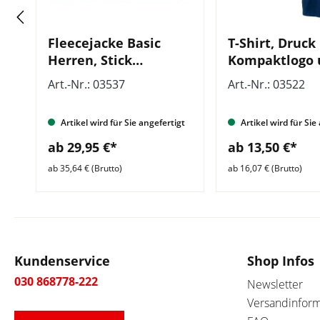
ck
Fleecejacke Basic
T-Shirt, Druck
Herren, Stick
Kompaktlogo 
Kompaktlogo und
Wohlfahrts- u
Art.-Nr.: 03537
Art.-Nr.: 03522
Wohlfahrts- und
Sozialarbeit, 
Sozialarbeit, mit
Zusatzzeile h
gt
Artikel wird für Sie angefertigt
Artikel wird für Sie
Zusatzzeile vorn
ab 29,95 €*
ab 13,50 €*
ab 35,64 € (Brutto)
ab 16,07 € (Brutto)
Kundenservice
Shop Infos
030 868778-222
Newsletter
Versandinfor