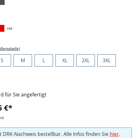
ählen
rot
ählen
ößentabelle)
S
M
L
XL
2XL
3XL
rd für Sie angefertigt
5 €*
to)
t DRK-Nachweis bestellbar. Alle Infos finden Sie
hier
.