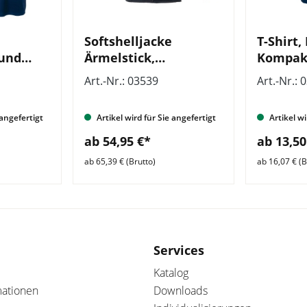
Softshelljacke
T-Shirt,
und
Ärmelstick,
Kompak
nd
Wohlfahrts- und
Wohlfah
Art.-Nr.: 03539
Art.-Nr.: 
mit
Sozialarbeit, mit
Sozialar
inten
Zusatzzeile vorn
Zusatzz
 angefertigt
Artikel wird für Sie angefertigt
Artikel wi
ab 54,95 €*
ab 13,50
ab 65,39 € (Brutto)
ab 16,07 € (B
Services
Katalog
mationen
Downloads