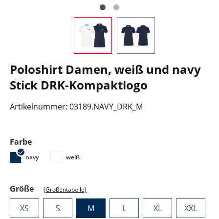
Poloshirt Damen, weiß und navy
Stick DRK-Kompaktlogo
Artikelnummer:
03189.NAVY_DRK_M
auswählen
Farbe
navy
weiß
auswählen
Größe
(Größentabelle)
XS
S
M
L
XL
XXL