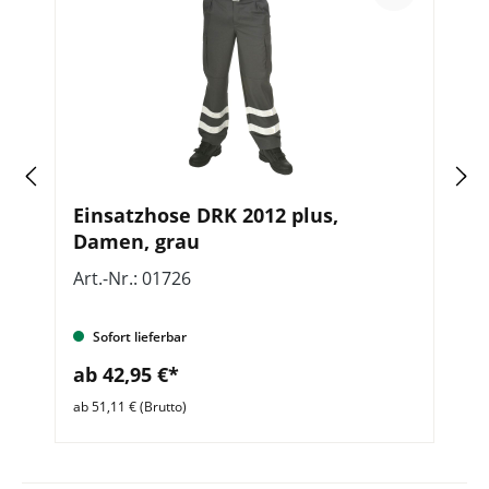
d
Einsatzhose DRK 2012 plus,
N
Damen, grau
ze
Art.-Nr.: 01726
Ar
Sofort lieferbar
ab 42,95 €*
a
ab 51,11 € (Brutto)
ab 