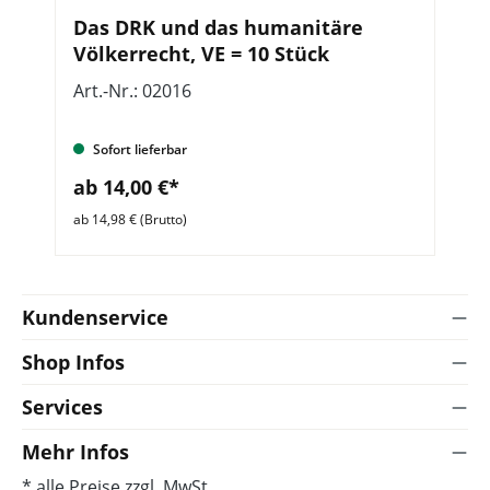
Das DRK und das humanitäre
P
Völkerrecht, VE = 10 Stück
V
v
Art.-Nr.: 02016
Ar
Sofort lieferbar
ab 14,00 €*
a
ab 14,98 € (Brutto)
ab 
Kundenservice
Shop Infos
Services
Mehr Infos
* alle Preise zzgl. MwSt.