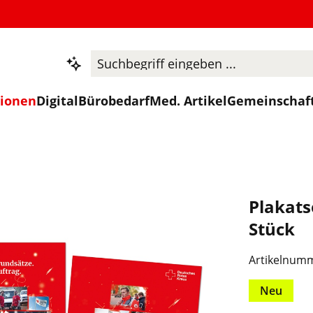
tionen
Digital
Bürobedarf
Med. Artikel
Gemeinschaf
Plakats
Stück
Artikelnum
Neu