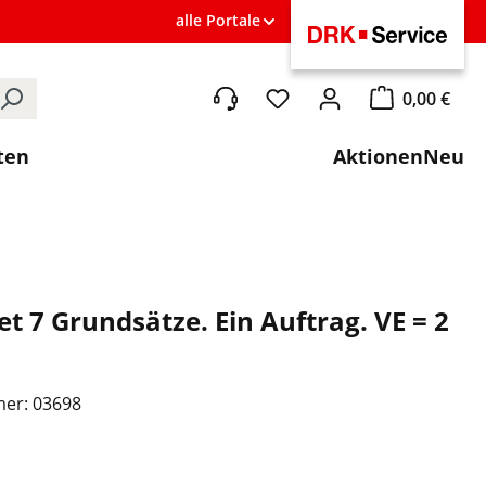
alle Portale
0,00 €
Du hast 0 Produkte auf de
Warenkorb ent
ten
Aktionen
Neu
et 7 Grundsätze. Ein Auftrag. VE = 2
mer:
03698