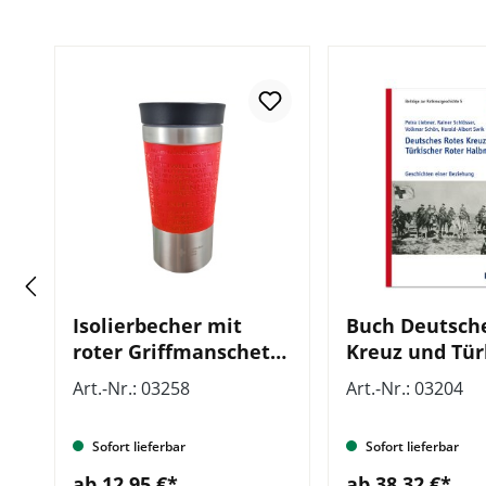
Isolierbecher mit
Buch Deutsch
roter Griffmanschette
Kreuz und Tür
mit Prägung der 7
Roter Halbmo
Art.-Nr.: 03258
Art.-Nr.: 03204
Grundsätze
Beiträge zur
Rotkreuzgesch
Sofort lieferbar
Sofort lieferbar
Band 5
ab 12,95 €*
ab 38,32 €*