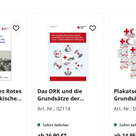
es Rotes
Das DRK und die
Plakats
kischer
Grundsätze der
Grundsät
nd,
Internationalen
sprachig
Art.-Nr.: 02114
Art.-Nr.: 
Rotkreuz- und
Plakate
ichte,
Rothalbmond-
Sofort lieferbar
Sofort lie
Bewegung, VE = 5
Stück
ab 16,90 €*
ab 14,95