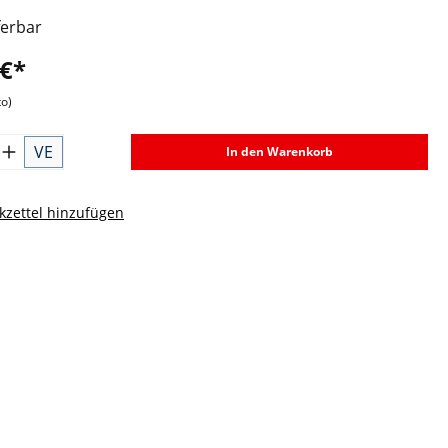
ferbar
 €*
to)
VE
In den Warenkorb
zettel hinzufügen