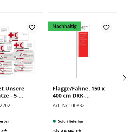
Nachhaltig
Na
et Unsere
Flagge/Fahne, 150 x
L
ze - 5-
400 cm DRK-
G
, VE = 5
Kompaktlogo und
D
02202
Art.-Nr.: 00832
Ar
Grundsätze
ferbar
Sofort lieferbar
 €*
ab 49,95 €*
a