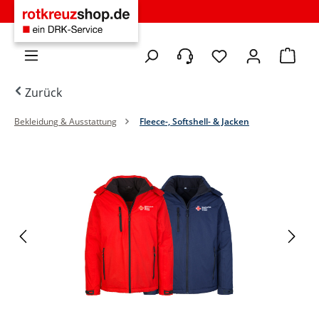
Zum Hauptinhalt springen
Du hast 0 Produkte 
Warenko
Zurück
Bekleidung & Ausstattung
Fleece-, Softshell- & Jacken
Bildergalerie überspringen