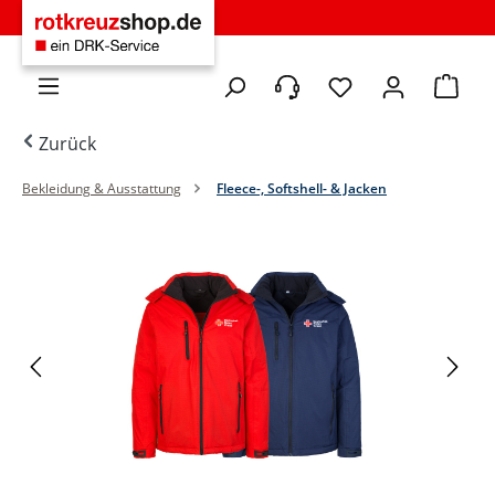
Zum Hauptinhalt springen
Du hast 0 Produkte 
Warenko
Zurück
Bekleidung & Ausstattung
Fleece-, Softshell- & Jacken
Bildergalerie überspringen