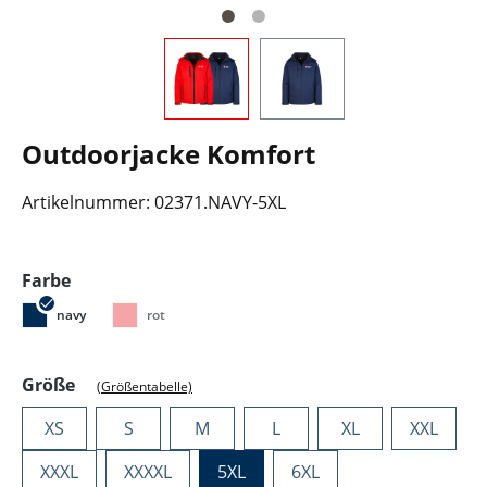
Outdoorjacke Komfort
Artikelnummer:
02371.NAVY-5XL
auswählen
Farbe
navy
rot
auswählen
Größe
(Größentabelle)
XS
S
M
L
XL
XXL
XXXL
XXXXL
5XL
6XL