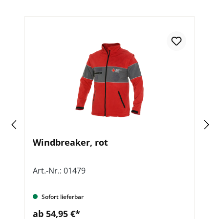
Windbreaker, rot
S
L
Art.-Nr.: 01479
Ar
Sofort lieferbar
ab 54,95 €*
a