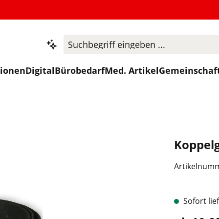
tionen
Digital
Bürobedarf
Med. Artikel
Gemeinschaf
Koppel
Artikelnum
Sofort lie