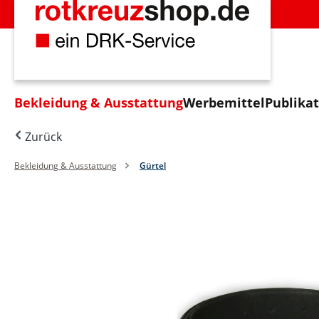
m Hauptinhalt springen
Zur Suche springen
Zur Hauptnavigation springen
Bekleidung & Ausstattung
Werbemittel
Publika
Zurück
Bekleidung & Ausstattung
Gürtel
Bildergalerie überspringen