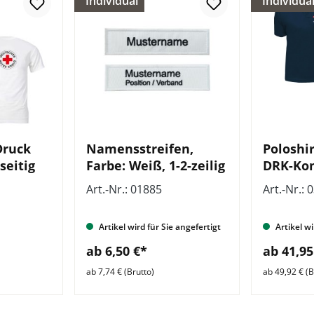
Individual
Individua
Druck
Namensstreifen,
Poloshir
seitig
Farbe: Weiß, 1-2-zeilig
DRK-Ko
beidsei
Art.-Nr.: 01885
Art.-Nr.: 
Zusatzz
hinten
Artikel wird für Sie angefertigt
Artikel wi
ab 6,50 €*
ab 41,95
ab 7,74 € (Brutto)
ab 49,92 € (B