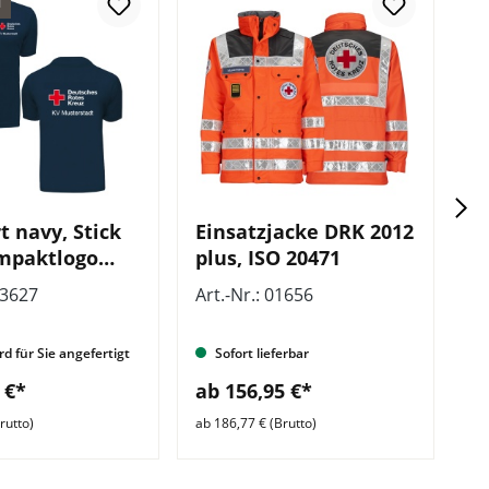
l
In
t navy, Stick
Einsatzjacke DRK 2012
P
mpaktlogo
plus, ISO 20471
D
tig und
b
03627
Art.-Nr.: 01656
Ar
eile vorn und
Z
rd für Sie angefertigt
Sofort lieferbar
 €*
ab 156,95 €*
a
rutto)
ab 186,77 € (Brutto)
ab 