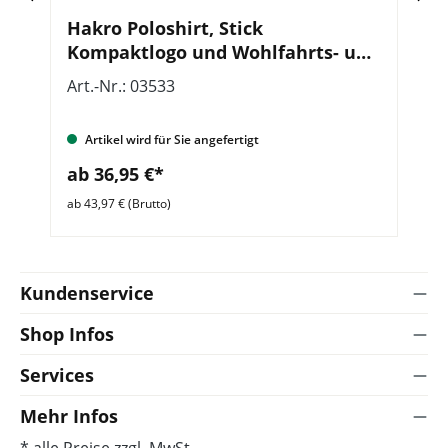
Hakro Poloshirt, Stick
T
t
Kompaktlogo und Wohlfahrts- und
W
Sozialarbeit, mit Zusatzzeile vorn
Art.-Nr.: 03533
Ar
Artikel wird für Sie angefertigt
ab 36,95 €*
a
ab 43,97 € (Brutto)
ab 
Kundenservice
Shop Infos
Services
Mehr Infos