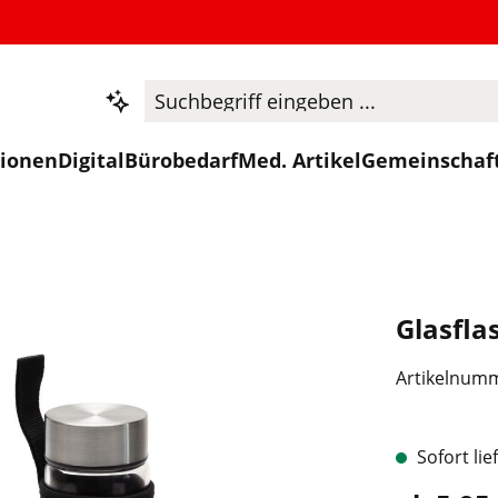
tionen
Digital
Bürobedarf
Med. Artikel
Gemeinschaf
Glasfla
Artikelnum
Sofort lie