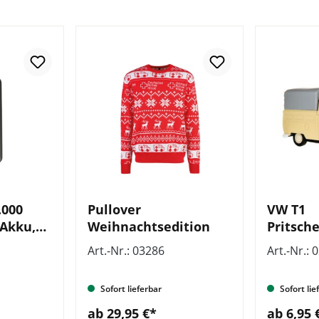
.000
Pullover
VW T1
 Akku,
Weihnachtsedition
Pritsch
logo
Modella
Art.-Nr.: 03286
Art.-Nr.: 
Sofort lieferbar
Sofort lie
ab 29,95 €*
ab 6,95 