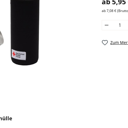
ab 5,95
ab 7,08 € (Brutto
Zum Merk
hülle