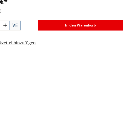
 €*
)
VE
In den Warenkorb
zettel hinzufügen