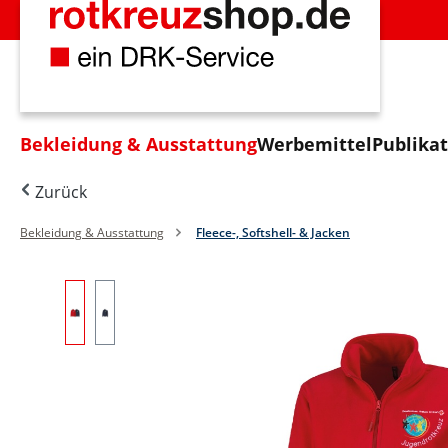
m Hauptinhalt springen
Zur Suche springen
Zur Hauptnavigation springen
Bekleidung & Ausstattung
Werbemittel
Publika
Zurück
Bekleidung & Ausstattung
Fleece-, Softshell- & Jacken
Bildergalerie überspringen