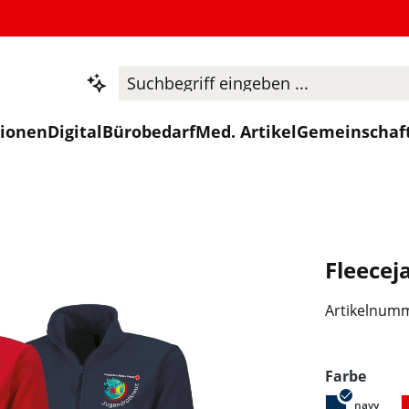
tionen
Digital
Bürobedarf
Med. Artikel
Gemeinschaf
Fleecej
Artikelnum
ausw
Farbe
navy