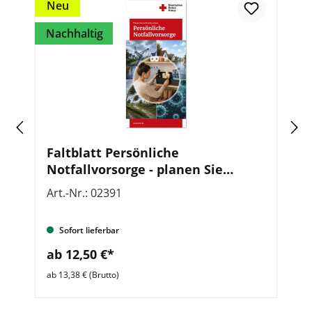
Neu
Nachhaltig
Faltblatt Persönliche
E
,
Notfallvorsorge - planen Sie
S
rechtzeitig voraus, VE = 50 Stück
Art.-Nr.: 02391
Ar
Sofort lieferbar
ab 12,50 €*
a
ab 13,38 € (Brutto)
ab 