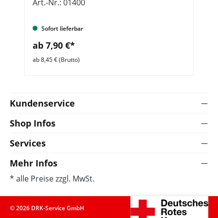
Art.-Nr.: 01400
Ar
Sofort lieferbar
ab 7,90 €*
a
ab 8,45 € (Brutto)
ab 
Kundenservice
Shop Infos
Services
Mehr Infos
* alle Preise zzgl. MwSt.
© 2026 DRK-Service GmbH