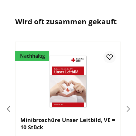
Wird oft zusammen gekauft
Nachhaltig
Na
Minibroschüre Unser Leitbild, VE =
P
0
10 Stück
d